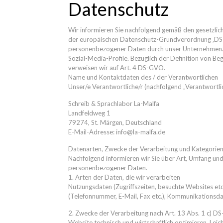
Datenschutz
Wir informieren Sie nachfolgend gemäß den gesetzli
der europäischen Datenschutz-Grundverordnung ‚DS-
personenbezogener Daten durch unser Unternehmen. D
Sozial-Media-Profile. Bezüglich der Definition von B
verweisen wir auf Art. 4 DS-GVO.
Name und Kontaktdaten des / der Verantwortlichen
Unser/e Verantwortliche/r (nachfolgend „Verantwortliche
Schreib & Sprachlabor La-Malfa
Landfeldweg 1
79274, St. Märgen, Deutschland
E-Mail-Adresse: info@la-malfa.de
Datenarten, Zwecke der Verarbeitung und Kategorien
Nachfolgend informieren wir Sie über Art, Umfang u
personenbezogener Daten.
1. Arten der Daten, die wir verarbeiten
Nutzungsdaten (Zugriffszeiten, besuchte Websites et
(Telefonnummer, E-Mail, Fax etc.), Kommunikationsdat
2. Zwecke der Verarbeitung nach Art. 13 Abs. 1 c) 
Website technisch und wirtschaftlich optimieren, Le