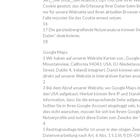
Sie [__hier bitte__den Analytics Opt-Out Link Ihrer We
Cookie gesetzt, das die Erfassung Ihrer Daten beim B
nur für unsere Webseite und Ihren aktuellen Browser 
Falle müssten Sie das Cookie erneut setzen.
16
17 Die geräteübergreifende Nutzeranalyse können Si
Daten“ deaktivieren.
18
Google Maps
1 Wir haben auf unserer Website Karten von „Google
Mountainview, California 94043, USA, EU-Niederlass
Street, Dublin 4, Ireland) integriert. Damit können 
direkt auf unserer Website in interaktiven Karten anz
2
3 Bei dem Abruf unserer Website, wo Google Maps inte
den USA aufgebaut. Hierbei können Ihre IP und Stan
Information, dass Sie die entsprechende Seite aufger
Sollten Sie in Ihren Google-Account eingeloggt sein
dies nicht wünschen, müssen Sie sich bei Ihrem Googl
Nutzerprofile und nutzt diese Daten zum Zwecke der
4
5 Rechtsgrundlage hierfür ist unser in den obigen Zwe
Datenverarbeitung nach Art. 6 Abs. 1 S.1 lit. f) DS-G